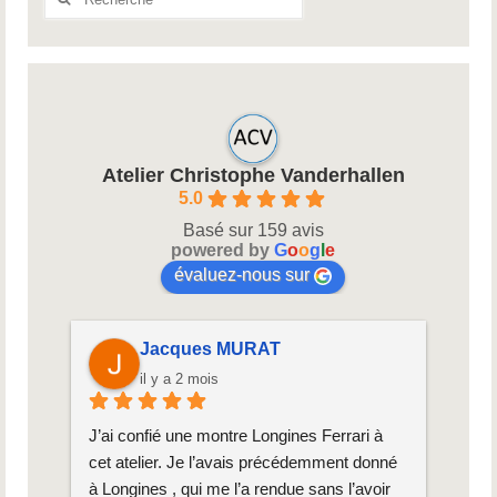
:
Atelier Christophe Vanderhallen
5.0
Basé sur 159 avis
powered by
G
o
o
g
l
e
évaluez-nous sur
ART-DECO Peinture & Décoration
Jacques MURAT
il y a 2 mois
yez 
J’ai confié une montre Longines Ferrari à 
Chris
cet atelier. Je l’avais précédemment donné 
remar
à Longines , qui me l’a rendue sans l’avoir 
Omega