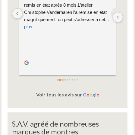
ec 
remis en état après 8 mois.L’atelier 
son é
nt du 
Christophe Vanderhallen l’a remise en état 
de gr
magnifiquement, on peut s’adresser à cet
... 
méca
plus
plus
Voir tous les avis sur
G
o
o
g
l
e
S.A.V. agréé de nombreuses
marques de montres