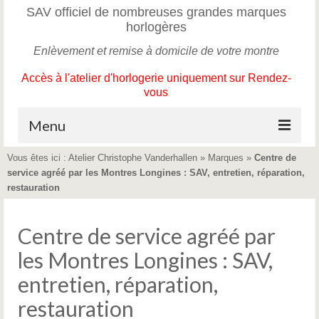
SAV officiel de nombreuses grandes marques
horlogères
Enlèvement et remise à domicile de votre montre
Accès à l'atelier d'horlogerie uniquement sur Rendez-
vous
Menu
Vous êtes ici :
Atelier Christophe Vanderhallen
»
Marques
»
Centre de
Accueil
service agréé par les Montres Longines : SAV, entretien, réparation,
restauration
Service après-vente de montres
Marques
Centre de service agréé par
L’horloger
les Montres Longines : SAV,
entretien, réparation,
L’atelier
restauration
Contact