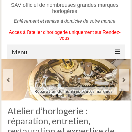
SAV officiel de nombreuses grandes marques
horlogères
Enlèvement et remise à domicile de votre montre
Accès à l'atelier d'horlogerie uniquement sur Rendez-
vous
Menu
Accueil
Service après-vente de montres
Entretien et maintenance de montres toutes
Expertise et conseil avant achat et
marques
authentification de montres
Restauration de montres vintages, anciennes
Réparation de montres toutes marques
Devis détaillé pour S.A.V. de montres
Service après-vente de montres
Marques
L’horloger
Atelier d’horlogerie :
L’atelier
réparation, entretien,
restauration et expertise de
Contact