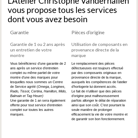
L’Atelier Christophe Vanderhallen
vous propose tous les services
dont vous avez besoin
Garantie
Pièces d’origine
Garantie de 1 ou 2 ans après
Utilisation de composants en
un entretien de votre
provenance directe de la
montre
marque
Vous bénéficierez d’une garantie de 2
Le remplacement des pièces
ans après un service d’entretien
défectueuses est toujours effectué
complet ou même partiel de votre
par des composants originaux en
montre d’une des marques pour
provenance directe de la marque,
lesquelles nous sommes un Centre
auxquels les compétences de l’atelier
de Service agréé (
Omega, Longines,
d’horlogerie lui donnent accès.
Rado, Tissot, Certina, Hamilton, Mido,
Le fait de n’utiliser que des pièces
Balmain et Tag Heuer)
d’origine peut malheureusement
Une garantie de 1 an sera également
parfois allonger le délai de réparation
offerte pour tout service d’entretien
ainsi que son coût. C’est pourtant la
complet sur toutes les autres
seule manière de prolonger
marques.
efficacement la vie de votre montre et
de garantir son bon fonctionnement.